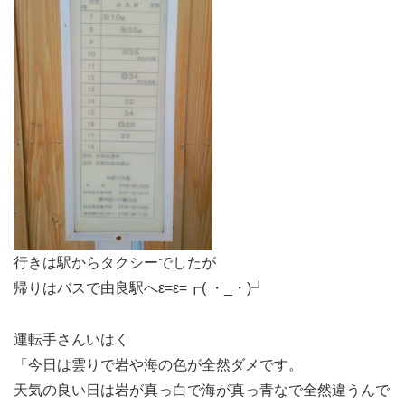
行きは駅からタクシーでしたが
帰りはバスで由良駅へε=ε=┏( ・_・)┛
運転手さんいはく
「今日は雲りで岩や海の色が全然ダメです。
天気の良い日は岩が真っ白で海が真っ青なで全然違うんで