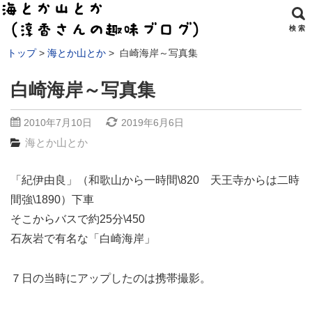
検 索
トップ
海とか山とか
白崎海岸～写真集
白崎海岸～写真集
2010年7月10日
2019年6月6日
海とか山とか
「紀伊由良」（和歌山から一時間\820 天王寺からは二時
間強\1890）下車
そこからバスで約25分\450
石灰岩で有名な「白崎海岸」
７日の当時にアップしたのは携帯撮影。