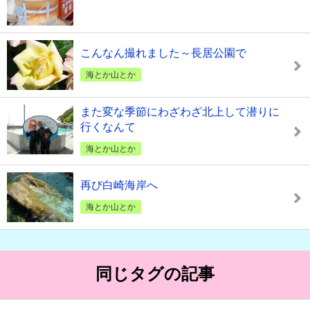
こんなん撮れました～長居公園で
海とか山とか
また変な季節にわざわざ北上して潜りに
行くなんて
海とか山とか
再び白崎海岸へ
海とか山とか
同じタグの記事