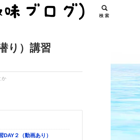
検 索
潜り）講習
とか
］
講習DAY２（動画あり）