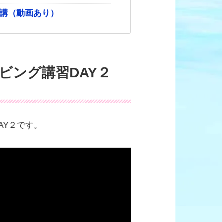
受講（動画あり）
イビング講習DAY２
AY２です。