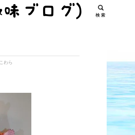
検 索
こわら
。