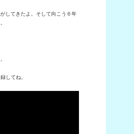
気がしてきたよ。そして向こう６年
な。
に。
登録してね。