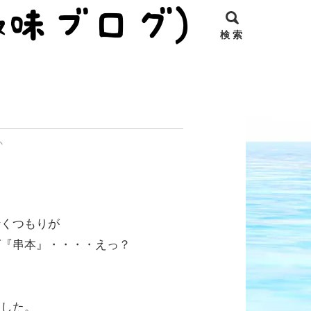
検 索
か
行くつもりが
ば『串本』・・・・えっ？
ました。