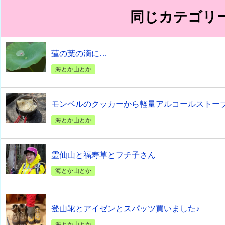
同じカテゴリ
蓮の葉の滴に…
海とか山とか
モンベルのクッカーから軽量アルコールストー
海とか山とか
霊仙山と福寿草とフチ子さん
海とか山とか
登山靴とアイゼンとスパッツ買いました♪
海とか山とか