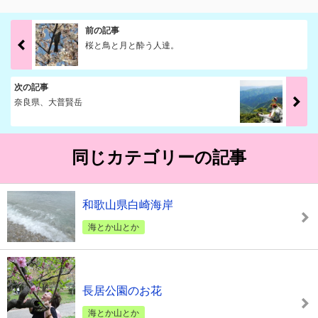
前の記事
桜と鳥と月と酔う人達。
次の記事
奈良県、大普賢岳
同じカテゴリーの記事
和歌山県白崎海岸
海とか山とか
長居公園のお花
海とか山とか