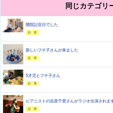
同じカテゴリ
開院記念日でした
日 常
新しいフチ子さんが来ました
日 常
5才児とフチ子さん
日 常
ピアニストの吉原千景さんがラジオ出演されま
日 常