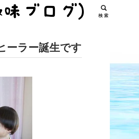
検 索
ヒーラー誕生です