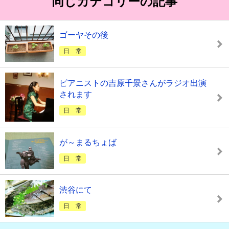
同じカテゴリーの記事
ゴーヤその後
日 常
ピアニストの吉原千景さんがラジオ出演
されます
日 常
が～まるちょば
日 常
渋谷にて
日 常