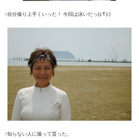
↑自分撮り上手くいった！ 今回は泳いだっ(≧∇≦)
↑知らない人に撮って貰った。