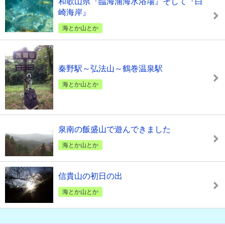
和歌山県『臨海浦海水浴場』そして『白
崎海岸』
海とか山とか
秦野駅～弘法山～鶴巻温泉駅
海とか山とか
泉南の飯盛山で遊んできました
海とか山とか
信貴山の初日の出
海とか山とか