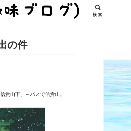
検 索
出の件
「信貴山下」～バスで信貴山。