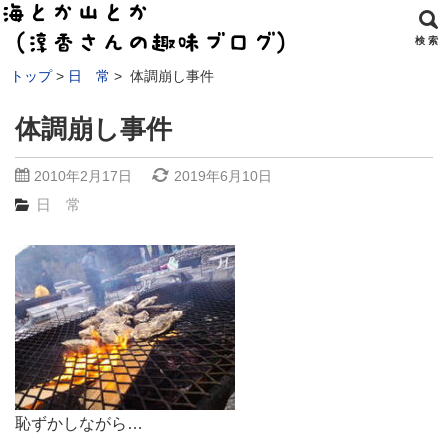
検 索
トップ
日 常
体調崩し事件
体調崩し事件
2010年2月17日
2019年6月10日
日 常
恥ずかしながら…