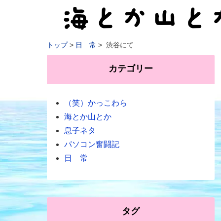
トップ
日 常
渋谷にて
カテゴリー
（笑）かっこわら
海とか山とか
息子ネタ
パソコン奮闘記
日 常
タグ