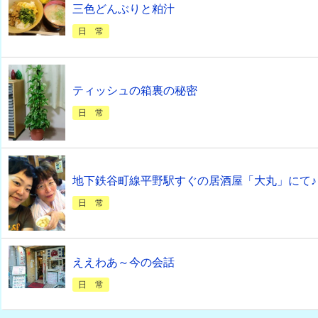
三色どんぶりと粕汁
日 常
ティッシュの箱裏の秘密
日 常
地下鉄谷町線平野駅すぐの居酒屋「大丸」にて♪
日 常
ええわあ～今の会話
日 常