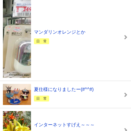
マンダリンオレンジとか
日 常
夏仕様になりましたー(#^^#)
日 常
インターネットすげえ～～～