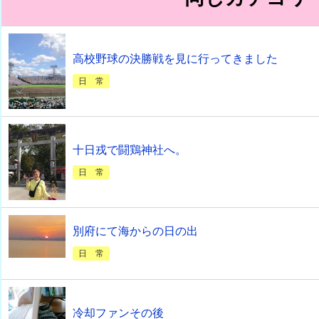
高校野球の決勝戦を見に行ってきました
日 常
十日戎で闘鶏神社へ。
日 常
別府にて海からの日の出
日 常
冷却ファンその後