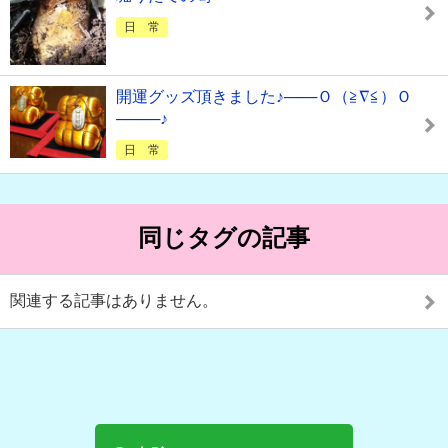
日 常
開運グッズ頂きました♪───Ｏ（≧∇≦）Ｏ
────♪
日 常
同じタグの記事
関連する記事はありません。