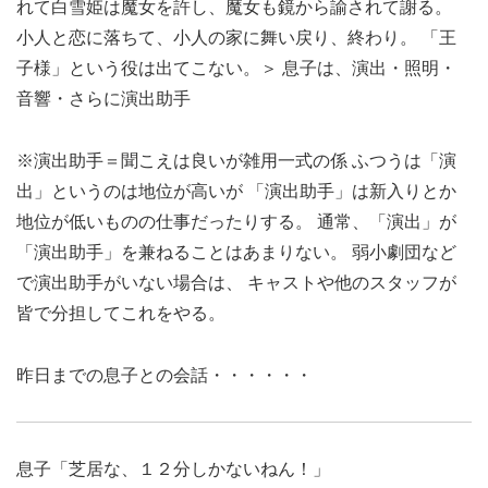
れて白雪姫は魔女を許し、魔女も鏡から諭されて謝る。
小人と恋に落ちて、小人の家に舞い戻り、終わり。 「王
子様」という役は出てこない。＞ 息子は、演出・照明・
音響・さらに演出助手
※演出助手＝聞こえは良いが雑用一式の係
ふつうは「演
出」というのは地位が高いが 「演出助手」は新入りとか
地位が低いものの仕事だったりする。 通常、「演出」が
「演出助手」を兼ねることはあまりない。 弱小劇団など
で演出助手がいない場合は、 キャストや他のスタッフが
皆で分担してこれをやる。
昨日までの息子との会話・・・・・・
息子
「芝居な、１２分しかないねん！」