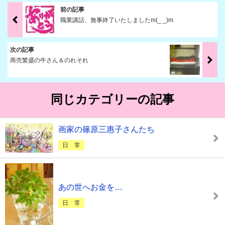
前の記事
職業講話、無事終了いたしましたm(_ _)m
次の記事
商売繁盛の牛さん＆のれそれ
同じカテゴリーの記事
画家の篠原三惠子さんたち
日 常
あの世へお金を…
日 常